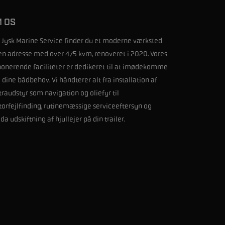
 OS
 Jysk Marine Service finder du et moderne værksted
en adresse med over 475 kvm, renoveret i 2020. Vores
onerende faciliteter er dedikeret til at imødekomme
e dine bådbehov. Vi håndterer alt fra installation af
traudstyr som navigation og oliefyr til
orfejlfinding, rutinemæssige serviceeftersyn og
da udskiftning af hjullejer på din trailer.