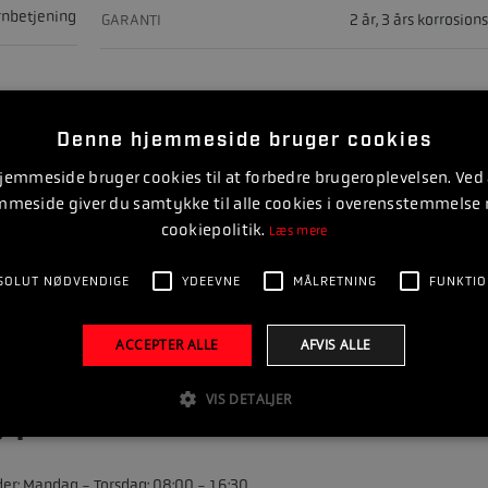
rnbetjening
GARANTI
2 år, 3 års korrosion
7P
Denne hjemmeside bruger cookies
rator for at
emmeside bruger cookies til at forbedre brugeroplevelsen. Ved
mmeside giver du samtykke til alle cookies i overensstemmelse
mplet pakke
cookiepolitik.
Læs mere
SOLUT NØDVENDIGE
YDEEVNE
MÅLRETNING
FUNKTIO
 kontaktet hurtigt muligt
ACCEPTER ALLE
AFVIS ALLE
VIS DETALJER
g på
21298880
der: Mandag - Torsdag: 08:00 - 16:30