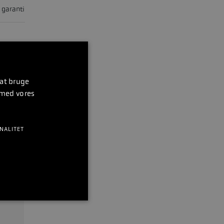
s garanti
 at bruge
 med vores
NALITET