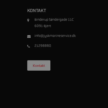
KONTAKT
Binderup Søndergade 11C
6091 Bjert
info@jyskmarineservice.dk
21298880
Kontakt