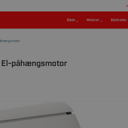
Både
Motorer
Bådtrailer
-Påhængsmotor
C El-påhængsmotor