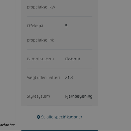
propelaksel kW
Effekt på
5
propelaksel hk
Batteri system
Eksternt
Vægt uden batteri
21.3
Styresystem
Fjernbetjening
Se alle specifikationer
arianter.