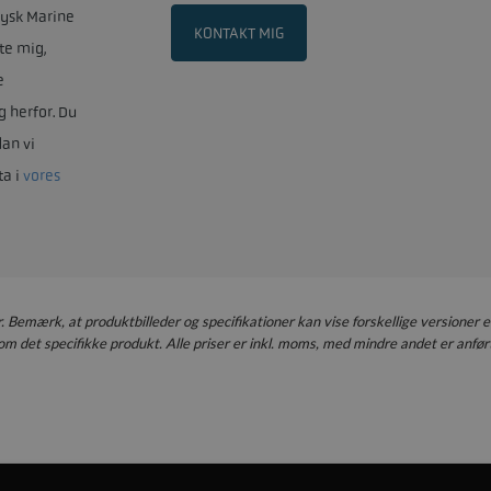
Jysk Marine
KONTAKT MIG
te mig,
e
g herfor. Du
an vi
ta i
vores
er. Bemærk, at produktbilleder og specifikationer kan vise forskellige versioner e
m det specifikke produkt. Alle priser er inkl. moms, med mindre andet er anført