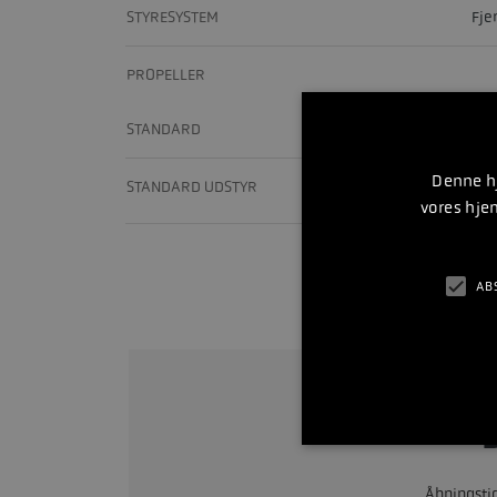
STYRESYSTEM
Fje
PROPELLER
STANDARD
Intet, benyt konfigu
Denne hj
STANDARD UDSTYR
vores hje
konfigurere ko
AB
Bliv
Rin
Åbningsti