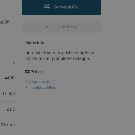
SAMMENLIGN
bygge
Varenr: 1005E041A
Materiale
Herunder finder du prislister og/eller
brochurer, for produktets kategori.
5
Priser
4400
Gå til prisliste (PDF)
Print salgsopstilling
Li-Ion
21.3
 508 mm