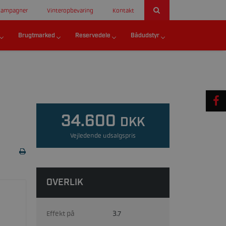
Kampagner
Vinteropbevaring
Kontakt
Brugtmarked
Reservedele
Bådudstyr
34.600
DKK
Vejledende udsalgspris
OVERLIK
Effekt på
3.7