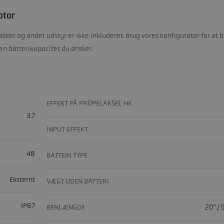
otor
ler og andet udstyr er ikke inkluderet. Brug vores konfigurator for at 
en batterikapacitet du ønsker.
EFFEKT PÅ PROPELAKSEL HK
3.7
INPUT EFFEKT
48
BATTERI TYPE
Eksternt
VÆGT UDEN BATTERI
IP67
BENLÆNGDE
20" /