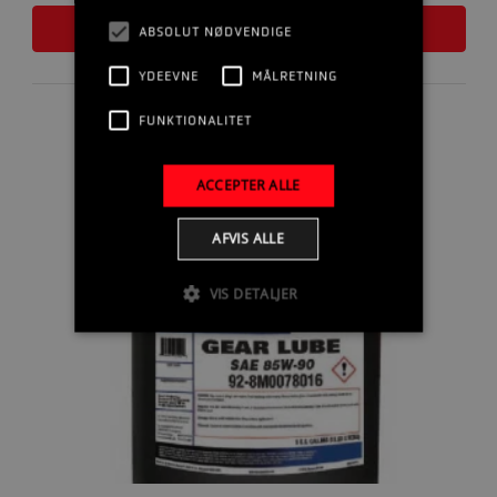
LÆS MERE
ABSOLUT NØDVENDIGE
YDEEVNE
MÅLRETNING
FUNKTIONALITET
ACCEPTER ALLE
AFVIS ALLE
VIS DETALJER