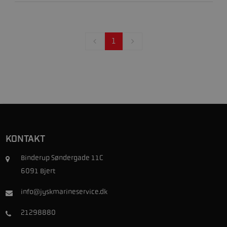
1
KONTAKT
Binderup Søndergade 11C
6091 Bjert
info@jyskmarineservice.dk
21298880