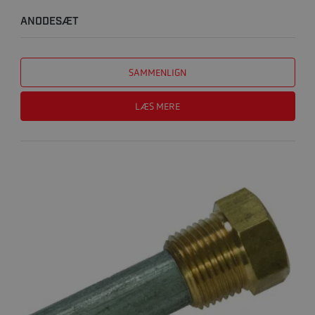
ANODESÆT
SAMMENLIGN
LÆS MERE