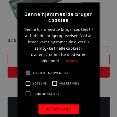
Denne hjemmeside bruger
cookies
Denne hjemmeside bruger cookies til
at forbedre brugeroplevelsen. Ved at
3 / 8 18 NPT PROP MED ISKRUNINGSANODE
bruge vores hjemmeside giver du
samtykke til alle cookies i
overensstemmelse med vores
SAMMENLIGN
cookiepolitik.
Læs mere
LÆS MERE
ABSOLUT NØDVENDIGE
YDEEVNE
MÅLRETNING
FUNKTIONALITET
ACCEPTER ALLE