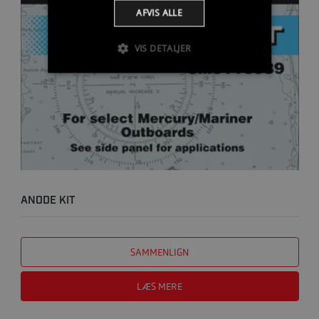
AFVIS ALLE
VIS DETALJER
ANODE KIT
SAMMENLIGN
LÆS MERE