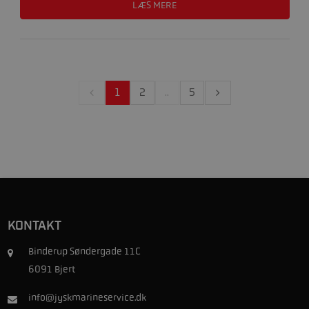
LÆS MERE
1
2
..
5
KONTAKT
Binderup Søndergade 11C
6091 Bjert
info@jyskmarineservice.dk