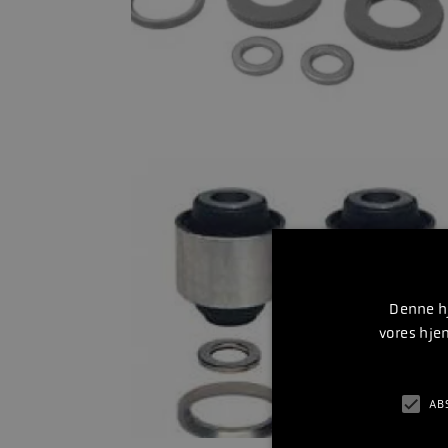
Denne hj
vores hje
AB