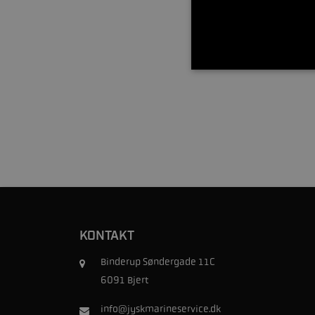
KONTAKT
Binderup Søndergade 11C
6091 Bjert
info@jyskmarineservice.dk