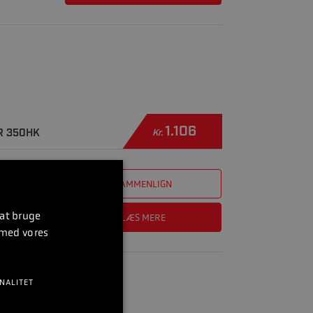
1.106
R 350HK
Kr.
SAMMENLIGN
 at bruge
LÆS MERE
 med vores
NALITET