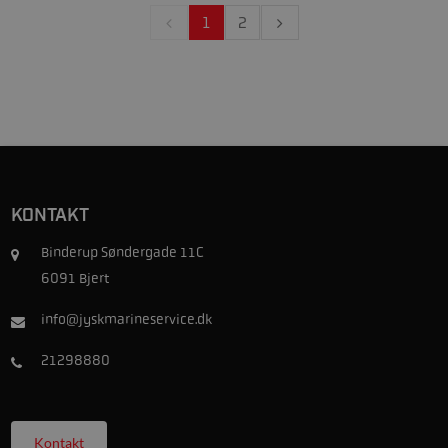
1
2
KONTAKT
Binderup Søndergade 11C
6091 Bjert
info@jyskmarineservice.dk
21298880
Kontakt