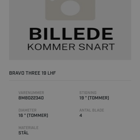
BRAVO THREE 19 LHF
VARENUMMER
STIGNING
8M8022340
19 " (TOMMER)
DIAMETER
ANTAL BLADE
16 " (TOMMER)
4
MATERIALE
STÅL