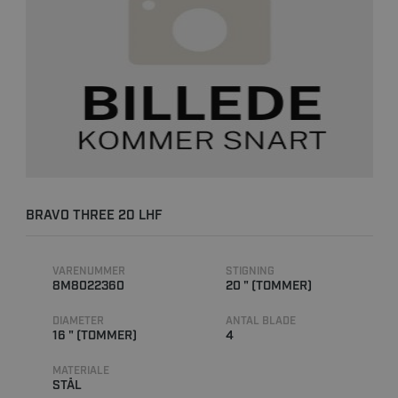
BRAVO THREE 20 LHF
VARENUMMER
STIGNING
8M8022360
20 " (TOMMER)
DIAMETER
ANTAL BLADE
16 " (TOMMER)
4
MATERIALE
STÅL