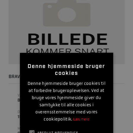
Denne hjemmeside bruger
cookies
BRAVO THREE 22.5 LHF
Denne hjemmeside bruger cookies til
at forbedre brugeroplevelsen. Ved at
VARENUMMER
STIGNING
bruge vores hjemmeside giver du
8M8022400
22.5 " (TOMMER)
samtykke til alle cookies i
overensstemmelse med vores
DIAMETER
ANTAL BLADE
15.8 " (TOMMER)
4
cookiepolitik.
Læs mere
MATERIALE
ABSOLUT NØDVENDIGE