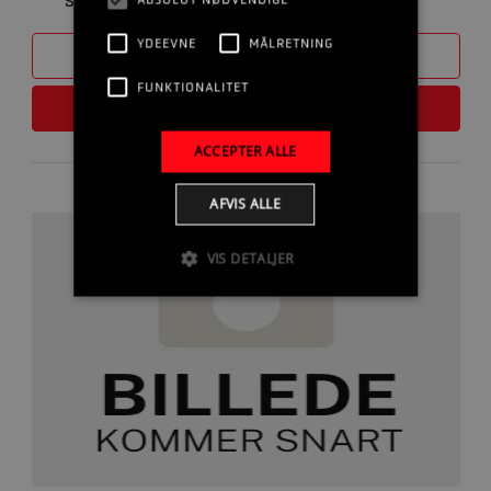
STÅL
YDEEVNE
MÅLRETNING
SAMMENLIGN
FUNKTIONALITET
LÆS MERE
ACCEPTER ALLE
AFVIS ALLE
VIS DETALJER