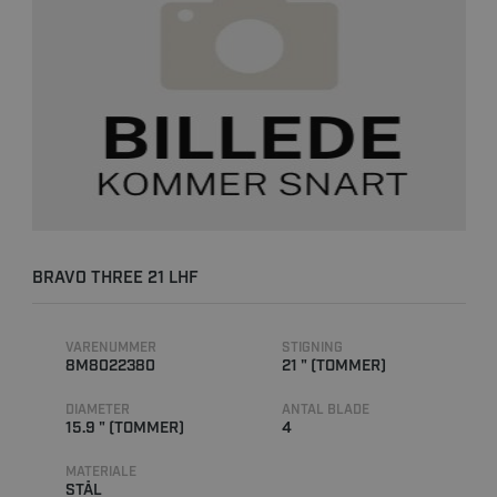
BRAVO THREE 21 LHF
VARENUMMER
STIGNING
8M8022380
21 " (TOMMER)
DIAMETER
ANTAL BLADE
15.9 " (TOMMER)
4
MATERIALE
STÅL