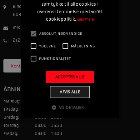
samtykke til alle cookies i
Binderup Søndergade 11C
overensstemmelse med vores
6091 Bjert
cookiepolitik.
Læs mere
info@jyskmarineservice.dk
ABSOLUT NØDVENDIGE
21298880
YDEEVNE
MÅLRETNING
FUNKTIONALITET
Kontakt
ACCEPTER ALLE
ÅBNINGSTIDER
AFVIS ALLE
Mandag:
08:00 - 16:30
VIS DETALJER
Tirsdag:
08:00 - 16:30
Onsdag:
08:00 - 16:30
Torsdag:
08:00 - 16:30
Fredag:
08:00 - 14:00