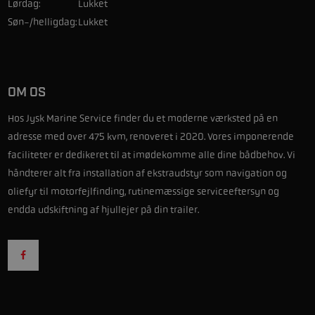
Lørdag:
Lukket
Søn-/helligdag:
Lukket
OM OS
Hos Jysk Marine Service finder du et moderne værksted på en
adresse med over 475 kvm, renoveret i 2020. Vores imponerende
faciliteter er dedikeret til at imødekomme alle dine bådbehov. Vi
håndterer alt fra installation af ekstraudstyr som navigation og
oliefyr til motorfejlfinding, rutinemæssige serviceeftersyn og
endda udskiftning af hjullejer på din trailer.