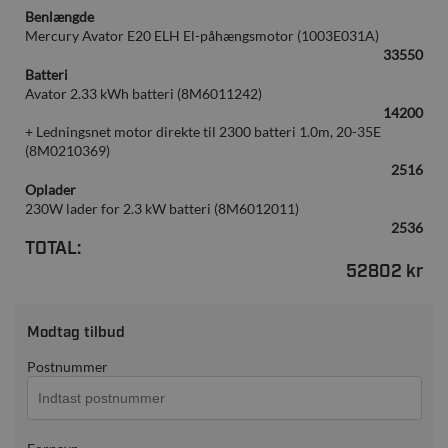
Benlængde
Mercury Avator E20 ELH El-påhængsmotor (1003E031A)
33550
Batteri
Avator 2.33 kWh batteri (8M6011242)
14200
+ Ledningsnet motor direkte til 2300 batteri 1.0m, 20-35E
(8M0210369)
2516
Oplader
230W lader for 2.3 kW batteri (8M6012011)
2536
TOTAL:
52802 kr
Modtag tilbud
Postnummer