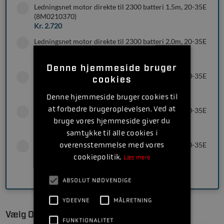
Ledningsnet motor direkte til 2300 batteri 1.5m, 20-35E
(8M0210370)
Kr. 2.720
Ledningsnet motor direkte til 2300 batteri 2.0m, 20-35E
(8M0210371)
Kr. 2.925
Denne hjemmeside bruger
Ledningsnet motor direkte til 2300 batteri 2.5m, 20-35E
cookies
(8M0210372)
Kr. 3.131
Denne hjemmeside bruger cookies til
at forbedre brugeroplevelsen. Ved at
Ledningsnet motor direkte til 2300 batteri 3.0m, 20-35E
(8M0210373)
bruge vores hjemmeside giver du
Kr. 3.336
samtykke til alle cookies i
overensstemmelse med vores
Ledningsnet motor direkte til 2300 batteri 4.0m, 20-35E
(8M0210374)
cookiepolitik.
Læs mere
Kr. 3.742
ABSOLUT NØDVENDIGE
YDEEVNE
MÅLRETNING
Vælg Oplader
FUNKTIONALITET