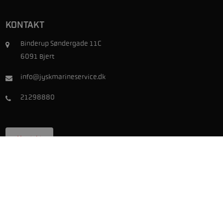
KONTAKT
Binderup Søndergade 11C
6091 Bjert
info@jyskmarineservice.dk
21298880
Kontakt
ÅBNINGSTIDER
Mandag:
08:00 - 16:30
Tirsdag:
08:00 - 16:30
Onsdag:
08:00 - 16:30