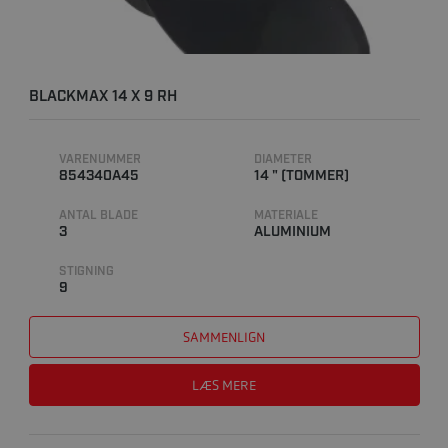
BLACKMAX 14 X 9 RH
VARENUMMER
DIAMETER
854340A45
14 " (TOMMER)
ANTAL BLADE
MATERIALE
3
ALUMINIUM
STIGNING
9
SAMMENLIGN
LÆS MERE