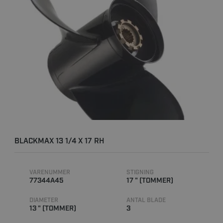
BLACKMAX 13 1/4 X 17 RH
VARENUMMER
STIGNING
77344A45
17 " (TOMMER)
DIAMETER
ANTAL BLADE
13 " (TOMMER)
3