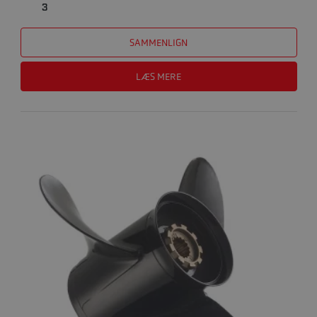
3
SAMMENLIGN
LÆS MERE