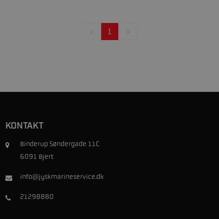
1
KONTAKT
Binderup Søndergade 11C
6091 Bjert
info@jyskmarineservice.dk
21298880