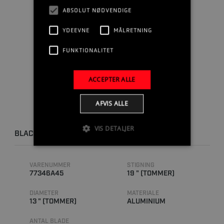
ABSOLUT NØDVENDIGE
YDEEVNE
MÅLRETNING
FUNKTIONALITET
ACCEPTER ALLE
AFVIS ALLE
VIS DETALJER
BLACKMAX 13 X 19 RH
VARENUMMER
STIGNING
77346A45
19 " (TOMMER)
DIAMETER
MATERIALE
13 " (TOMMER)
ALUMINIUM
ANTAL BLADE