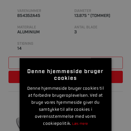
VARENUMMER
DIAMETER
854352A45
13.875 " (TOMMER)
MATERIALE
ANTAL BLADE
ALUMINIUM
3
STIGNING
14
SAMMENLIGN
Denne hjemmeside bruger
LÆS MERE
cookies
Denne hjemmeside bruger cookies til
at forbedre brugeroplevelsen. Ved at
bruge vores hjemmeside giver du
samtykke til alle cookies i
overensstemmelse med vores
cookiepolitik.
Læs mere