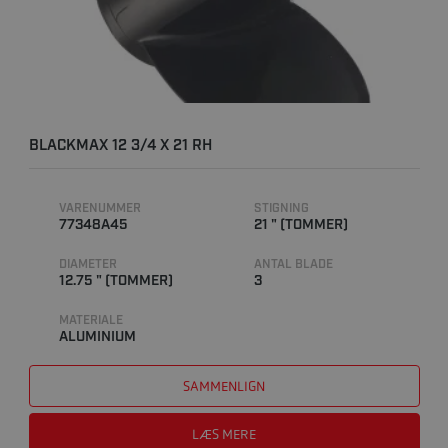
BLACKMAX 12 3/4 X 21 RH
VARENUMMER
STIGNING
77348A45
21 " (TOMMER)
DIAMETER
ANTAL BLADE
12.75 " (TOMMER)
3
MATERIALE
ALUMINIUM
SAMMENLIGN
LÆS MERE